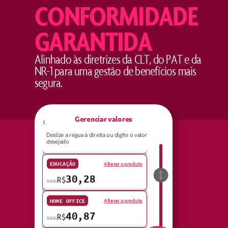
CONFORMIDADE
GARANTIDA
Alinhado às diretrizes da CLT, do PAT e da
NR-1 para uma gestão de benefícios mais
segura.
Gerenciar valores
‹
Deslize a régua à direita ou digite o valor
desejado
Alterar o produto
CULTURA
62,52
R$
Saldo
CULTURA
Alterar o produto
EDUCAÇÃO
30,28
R$
Saldo