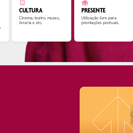
CULTURA
PRESENTE
Cinema, teatro, museu,
Utilização livre para
livraria e etc.
premiações pontuais.
s