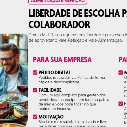
ALIMENTAÇÃO E REFEIÇÃO
LIBERDADE DE ESCOLHA 
COLABORADOR
Com o MULTI, sua equipe tem liberdade para escolh
de aproveitar o Vale-Refeição e Vale-Alimentação.
PARA SUA EMPRESA
PA
PEDIDO DIGITAL
M
Pedidos realizados via Portal, de forma
O
rápida e descomplicada.
e
a
FACILIDADE
m
Com um app completo para gestão dos
d
benefícios, sua equipe tem tudo na palma
F
da mão e você pode focar no que
realmente importa.
A
g
MOTIVAÇÃO
A
Seu time mais satisfeito, motivado e livre
b
para fazer compras onde e como quiser.