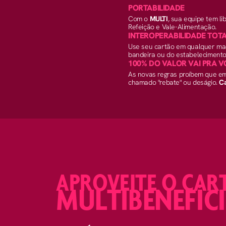
PORTABILIDADE
Com o
MULTI
, sua equipe tem l
Refeição e Vale-Alimentação.
INTEROPERABILIDADE TOT
Use seu cartão em qualquer ma
bandeira ou do estabelecimento
100% DO VALOR VAI PRA 
As novas regras proíbem que em
chamado "rebate" ou deságio.
Ca
APROVEITE O CAR
MULTIBENEFÍC