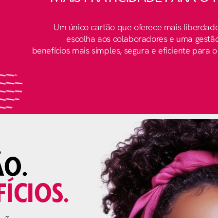
Um único cartão que oferece mais liberdad
escolha aos colaboradores e uma gestã
benefícios mais simples, segura e eficiente para o
ÃO.
ÍCIOS.