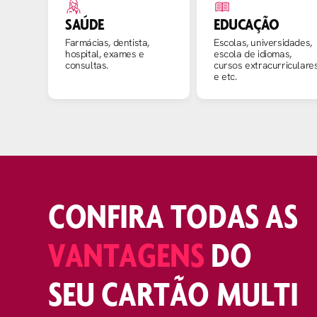
SAÚDE
EDUCAÇÃO
Farmácias, dentista,
Escolas, universidades,
hospital, exames e
escola de idiomas,
consultas.
cursos extracurriculare
e etc.
CONFIRA TODAS AS
VANTAGENS
DO
SEU CARTÃO MULTI