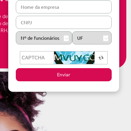
e de
o de
 RH.
Enviar