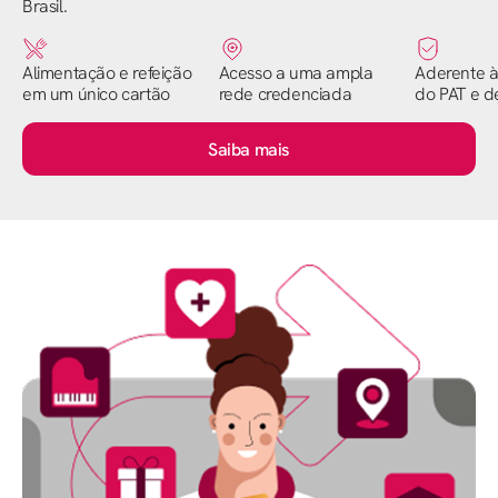
Brasil.
Alimentação e refeição
Acesso a uma ampla
Aderente à
em um único cartão
rede credenciada
do PAT e de
Saiba mais