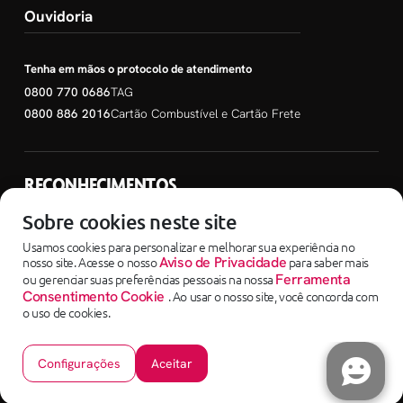
Ouvidoria
Tenha em mãos o protocolo de atendimento
0800 770 0686
TAG
0800 886 2016
Cartão Combustível e Cartão Frete
RECONHECIMENTOS
SEM PARAR EMPRESAS
Sobre cookies neste site
Usamos cookies para personalizar e melhorar sua experiência no
nosso site. Acesse o nosso
Aviso de Privacidade
para saber mais
ou gerenciar suas preferências pessoais na nossa
Ferramenta
Consentimento Cookie
. Ao usar o nosso site, você concorda com
o uso de cookies.
Copyright ©2025 - SEM PARAR EMPRESAS uma empresa do Grupo Corpay
Sem Parar Instituição de Pagamento LTDA - 04.088.208/0001-65 - Avenida Dra.
Ruth Cardoso, nº 7221 | 05425-902 - Pinheiros/SP
Configurações
Aceitar