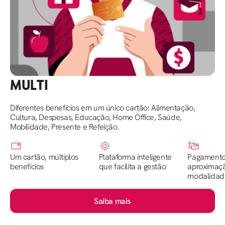
MULTI
Diferentes benefícios em um único cartão: Alimentação,
Cultura, Despesas, Educação, Home Office, Saúde,
Mobilidade, Presente e Refeição.
Um cartão, múltiplos
Plataforma inteligente
Pagamento
benefícios
que facilita a gestão
aproximaç
modalidad
Saiba mais