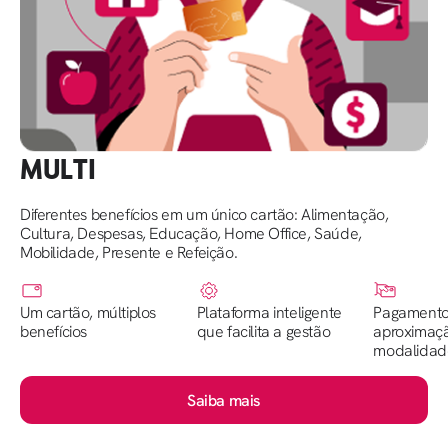
MULTI
Diferentes benefícios em um único cartão: Alimentação,
Cultura, Despesas, Educação, Home Office, Saúde,
Mobilidade, Presente e Refeição.
Um cartão, múltiplos
Plataforma inteligente
Pagamento
benefícios
que facilita a gestão
aproximaç
modalidad
Saiba mais