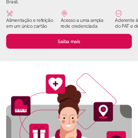
Brasil.
Alimentação e refeição
Acesso a uma ampla
Aderente à
em um único cartão
rede credenciada
do PAT e de
Saiba mais