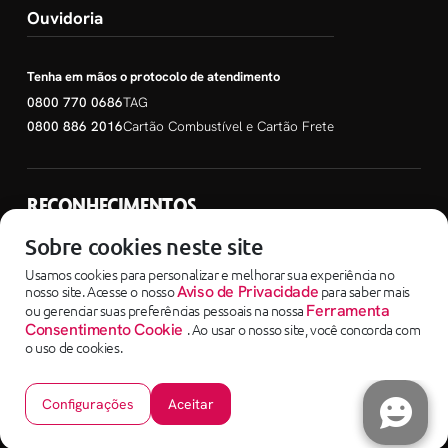
Ouvidoria
Tenha em mãos o protocolo de atendimento
0800 770 0686
TAG
0800 886 2016
Cartão Combustível e Cartão Frete
RECONHECIMENTOS
SEM PARAR EMPRESAS
Sobre cookies neste site
Usamos cookies para personalizar e melhorar sua experiência no
nosso site. Acesse o nosso
Aviso de Privacidade
para saber mais
ou gerenciar suas preferências pessoais na nossa
Ferramenta
Consentimento Cookie
. Ao usar o nosso site, você concorda com
o uso de cookies.
Copyright ©2025 - SEM PARAR EMPRESAS uma empresa do Grupo Corpay
Sem Parar Instituição de Pagamento LTDA - 04.088.208/0001-65 - Avenida Dra.
Ruth Cardoso, nº 7221 | 05425-902 - Pinheiros/SP
Configurações
Aceitar